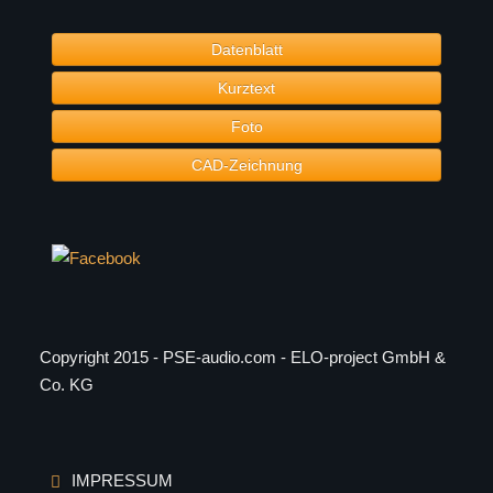
EL-6
EL-26
Datenblatt
EL-8
Kurztext
EL-10
Foto
EL-12
EL-15
CAD-Zeichnung
DOWNLOADS
VERTRIEB
Copyright 2015 - PSE-audio.com - ELO-project GmbH &
Co. KG
IMPRESSUM