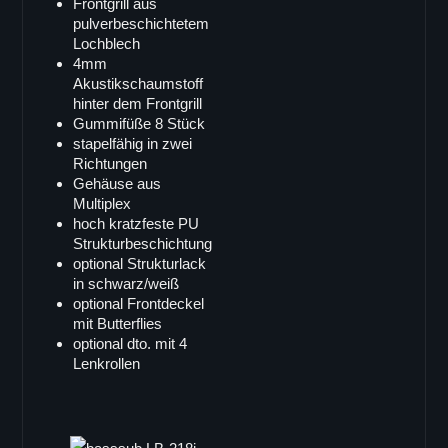
Doppel 18"
Frontgrill aus
pulverbeschichtetem
VB-218
Lochblech
VB-218pro
4mm
Akustikschaumstoff
SB-82
hinter dem Frontgrill
LB-218i
Gummifüße 8 Stück
stapelfähig in zwei
SB-218
Richtungen
Single 15"
Gehäuse aus
Multiplex
B-15
hoch kratzfeste PU
LB-15
Strukturbeschichtung
optional Strukturlack
LB-15MK-II
in schwarz/weiß
SB-15
optional Frontdeckel
mit Butterflies
X-ray sub
optional dto. mit 4
Doppel 15"
Lenkrollen
SB-215
SB-215s
VB-52