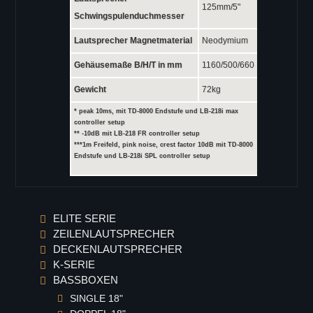
125mm/5"
Vector Serie
Schwingspulenduchmesser
Vector 8
Lautsprecher Magnetmaterial
Neodymium
Vector 6
Gehäusemaße B/H/T in mm
1160/500/660
Viper Serie
Gewicht
72kg
Viper-pro
* peak 10ms, mit TD-8000 Endstufe und LB-218i max
Viper-LA
controller setup
** -10dB mit LB-218 FR controller setup
Viper-S
***1m Freifeld, pink noise, crest factor 10dB mit TD-8000
Endstufe und LB-218i SPL controller setup
Galaxy Serie
Galaxy GS Serie
GS-15
ELITE SERIE
GS-15B
ZEILENLAUTSPRECHER
GS-12
DECKENLAUTSPRECHER
GS-10
K-SERIE
BASSBOXEN
GS-8
SINGLE 18"
GS-26