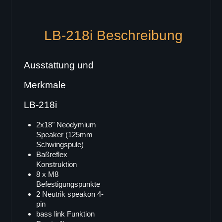
C-44
C-46
LB-218i Beschreibung
C-48
Deckenlautsprecher
K-Serie
Ausstattung und
K-3
Merkmale
K-4
LB-218i
Bassboxen
Single 18"
2x18" Neodymium
Speaker (125mm
B-18
Schwingspule)
B-18RV
Baßreflex
Konstruktion
LB-3
8 x M8
LB-3 i
Befestigungspunkte
2 Neutrik speakon 4-
SB-18
pin
LB-118
bass link Funktion