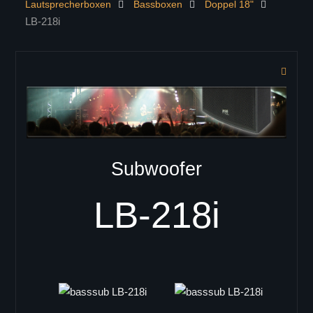
Lautsprecherboxen
Bassboxen
Doppel 18"
KONTAKT
LB-218i
PRODUKTE
Controller
Lautsprecherboxen
ELITE Serie
ELITE 402
ELITE 404
ELITE 602
Subwoofer
ELITE 604
ELITE 802
LB-218i
ELITE 804
Zeilenlautsprecher
C-41
C-42
C-43