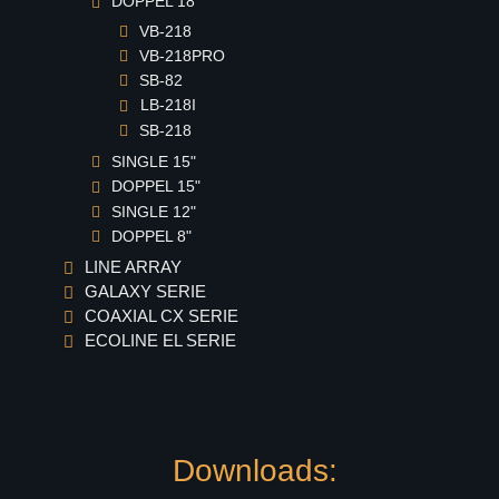
DOPPEL 18"
GS-16
VB-218
Coaxial GX Serie
VB-218PRO
GX-15
SB-82
LB-218I
GX-12
SB-218
GX-10
SINGLE 15"
GX-8
DOPPEL 15"
GX-6
SINGLE 12"
DOPPEL 8"
Coaxial CX Serie
LINE ARRAY
CX-15pro
GALAXY SERIE
CX-15
COAXIAL CX SERIE
ECOLINE EL SERIE
CX-12
CX-10
CX-8
CX-6
Downloads:
Ecoline EL Serie